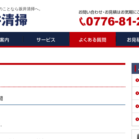
のことなら坂井清掃へ。
？
す。